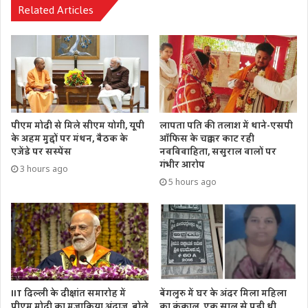
Related Articles
पीएम मोदी से मिले सीएम योगी, यूपी
लापता पति की तलाश में थाने-एसपी
के अहम मुद्दों पर मंथन, बैठक के
ऑफिस के चक्कर काट रही
एजेंडे पर सस्पेंस
नवविवाहिता, ससुराल वालों पर
गंभीर आरोप
3 hours ago
5 hours ago
IIT दिल्ली के दीक्षांत समारोह में
बेंगलुरु में घर के अंदर मिला महिला
पीएम मोदी का मजाकिया अंदाज, बोले
का कंकाल, एक साल से पड़ी थी