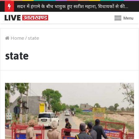
JPSC-JSSC आंदोलन: अनशन पर बैठे देवेंद्र नाथ महतो से सोनम वांगचुक ने की बात, सेहत पर जताई चिंता
Menu
Home
/
state
state