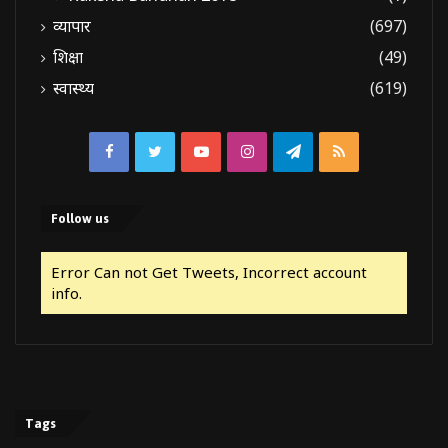
व्यापार
(697)
शिक्षा
(49)
स्वास्थ्य
(619)
Facebook
Twitter
YouTube
Instagram
Telegram
RSS
Follow us
Error Can not Get Tweets, Incorrect account
info.
Tags