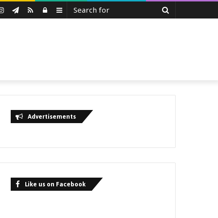
Search
uTube
Instagram
Telegram
RSS
Log
Sidebar
for
In
Advertisements
Like us on Facebook