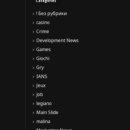
Categories
! Без рубрики
casino
Crime
Development News
Games
Giochi
Gry
IANS
Jeux
job
legiano
Main Slide
malina