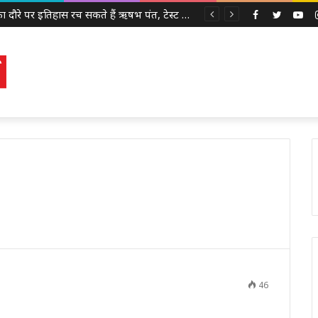
श्रीलंका दौरे पर इतिहास रच सकते हैं ऋषभ पंत, टेस्ट क्रिकेट में 100 छक्के लगाने वाले पहले भारतीय बनने से सिर्फ 3 कदम दूर
Facebook
Twitter
Yo
46