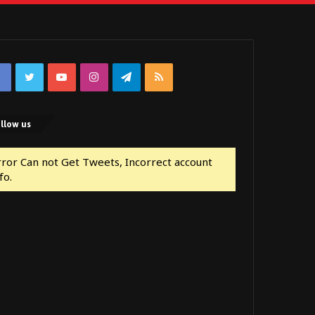
Facebook
Twitter
YouTube
Instagram
Telegram
RSS
llow us
rror Can not Get Tweets, Incorrect account
fo.