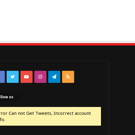
Facebook
Twitter
YouTube
Instagram
Telegram
RSS
llow us
rror Can not Get Tweets, Incorrect account
fo.