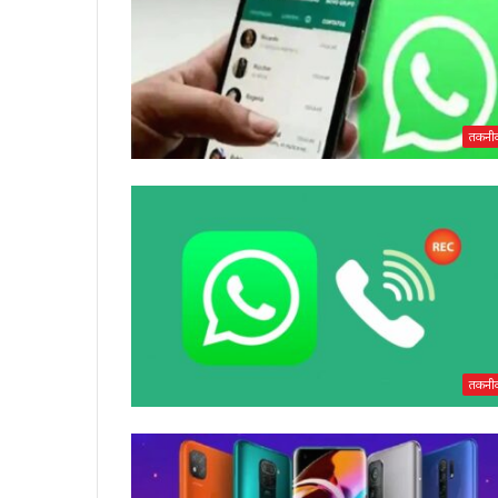
तकनी
तकनी