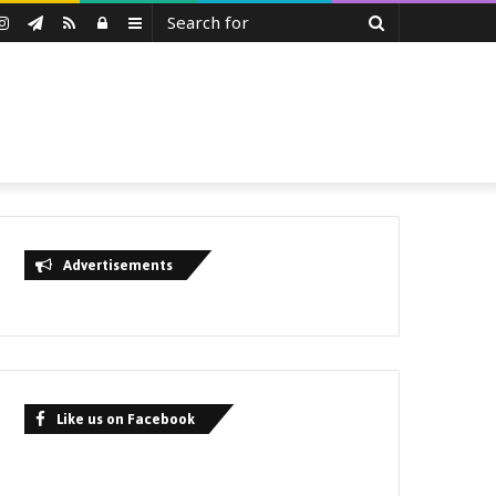
Search
uTube
Instagram
Telegram
RSS
Log
Sidebar
for
In
Advertisements
Like us on Facebook