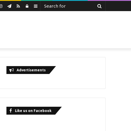
Search
uTube
Instagram
Telegram
RSS
Log
Sidebar
for
In
Advertisements
Like us on Facebook