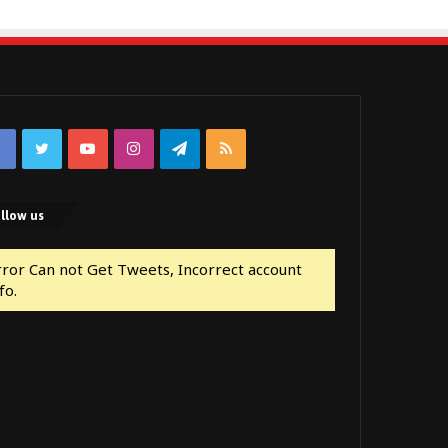
Facebook
Twitter
YouTube
Instagram
Telegram
RSS
llow us
rror Can not Get Tweets, Incorrect account
fo.