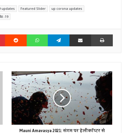
9 updates
Featured Slider
up corona updates
िड -19
n
Pinterest
Reddit
WhatsApp
Telegram
Share via Email
Print
Mauni Amavasya 2021: संगम पर हेलीकॉप्टर से