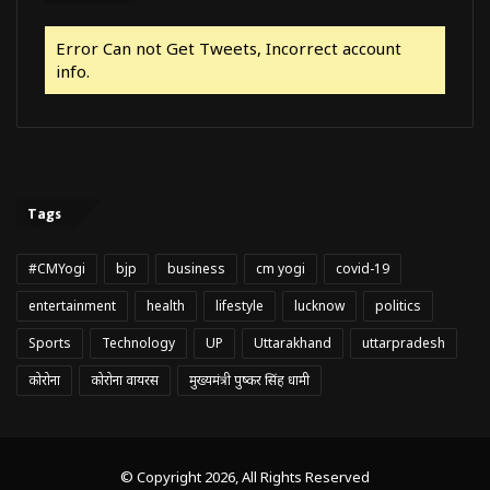
Error Can not Get Tweets, Incorrect account
info.
Tags
#CMYogi
bjp
business
cm yogi
covid-19
entertainment
health
lifestyle
lucknow
politics
Sports
Technology
UP
Uttarakhand
uttarpradesh
कोरोना
कोरोना वायरस
मुख्यमंत्री पुष्कर सिंह धामी
© Copyright 2026, All Rights Reserved