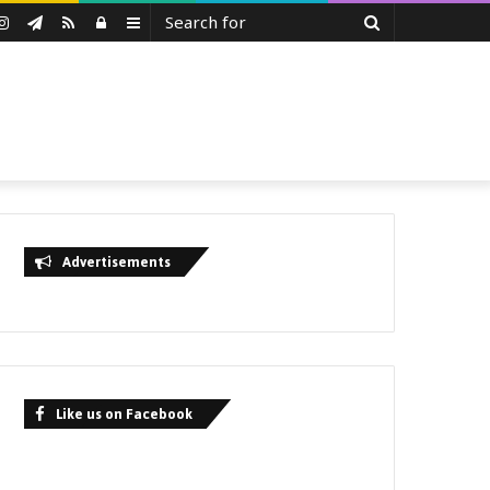
Search
uTube
Instagram
Telegram
RSS
Log
Sidebar
for
In
Advertisements
Like us on Facebook