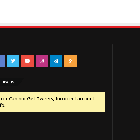
Facebook
Twitter
YouTube
Instagram
Telegram
RSS
llow us
rror Can not Get Tweets, Incorrect account
fo.