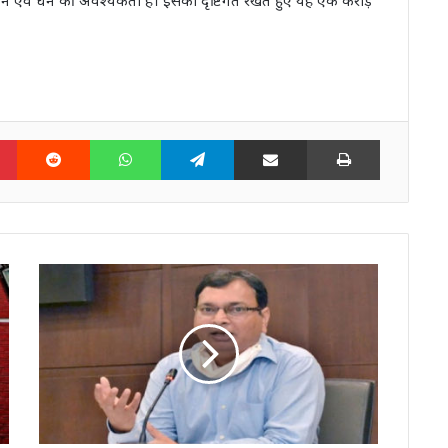
n
Pinterest
Reddit
WhatsApp
Telegram
Share via Email
Print