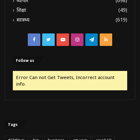
व्यापार
(698)
शिक्षा
(49)
स्वास्थ्य
(619)
Facebook
Twitter
YouTube
Instagram
Telegram
RSS
Follow us
Error Can not Get Tweets, Incorrect account
info.
Tags