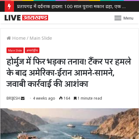
प्रतापगढ़ में दर्दनाक हादसा: 100 साल पुराना मकान ढहा, एक ही परिवार के 6 लोगों की मौत
Menu
Home
/
Main Slide
Main Slide
अन्तर्राष्ट्रीय
होर्मुज में फिर भड़का तनाव! टैंकर पर हमले
के बाद अमेरिका-ईरान आमने-सामने,
जवाबी कार्रवाई की आशंका
Send
BRIJESH
4 weeks ago
164
1 minute read
an
email