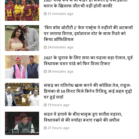
2027 वर्ल्ड कप से भी बाहर हो सकती है वेस्टइंडीज!
भारत के खिलाफ जीत भी नहीं होगी काफी
21 minutes ago
‘बिग बॉस ओटीटी 2’ फेम एक्ट्रेस ने महीनों की अटकलों
पर लगाया विराम, इमोशनल नोट के साथ रिश्ते को
किया ऑफिशियल
24 minutes ago
2027 के चुनाव के लिए सपा का पहला बड़ा ऐलान, पूर्व
विधायक पवन पांडे को फिर मिला टिकट
38 minutes ago
संसद का गतिरोध खत्म करने की कोशिश तेज, राहुल-
प्रियंका से 50 मिनट मिले किरेन रिजिजू, कई अहम मुद्दों
पर हुई चर्चा
19 hours ago
सदन में हंगामे के बीच भावुक हुए सतीश महाना,
विधायकों से की मर्यादा बनाए रखने की अपील
21 hours ago