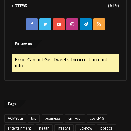
स्वास्थ्य
(619)
Facebook
Twitter
YouTube
Instagram
Telegram
RSS
Follow us
Error Can not Get Tweets, Incorrect account
info.
Tags
#CMYogi
bjp
business
cm yogi
covid-19
entertainment
health
lifestyle
lucknow
politics