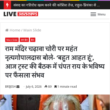
संसद का गतिरोध खत्म करने की कोशिश तेज, राहुल-प्रियंका से 50 मिनट मिले किरेन रिजिजू, कई अहम मुद्दों पर हुई चर्चा
Menu
Home
/
Main Slide
Main Slide
उत्तर प्रदेश
प्रदेश
राम मंदिर चढ़ावा चोरी पर महंत
नृत्यगोपालदास बोले- ‘बहुत आहत हूं’,
आज ट्रस्ट की बैठक में चंपत राय के भविष्य
पर फैसला संभव
Send
BRIJESH
July 6, 2026
89
1 minute read
an
email