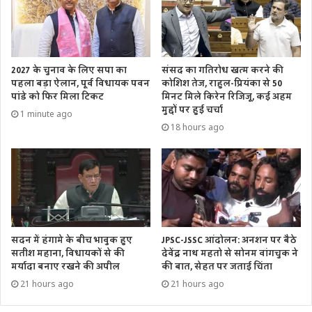
कार्यप्रणाली को और अधिक पारदर्शी एवं व्यवस्थित बनाने के लिए एक
मुख्य कार्यकारी अधिकारी (CEO) नियुक्त करने के प्रस्ताव पर भी चर्चा
हो सकती है।
2027 के चुनाव के लिए सपा का
संसद का गतिरोध खत्म करने की
पहला बड़ा ऐलान, पूर्व विधायक पवन
कोशिश तेज, राहुल-प्रियंका से 50
राम मंदिर ट्रस्ट का गठन सुप्रीम कोर्ट के नवंबर 2019 के फैसले के बाद
पांडे को फिर मिला टिकट
मिनट मिले किरेन रिजिजू, कई अहम
फरवरी 2020 में किया गया था। ट्रस्ट में कुल 15 सदस्य थे, जिनमें से
मुद्दों पर हुई चर्चा
1 minute ago
एक सदस्य का निधन हो चुका है। वर्तमान में ट्रस्ट में 14 सदस्य हैं और
18 hours ago
इसकी बैठक प्रत्येक तीन महीने में आयोजित की जाती है। पिछली बैठक
21 मार्च को रामनवमी की तैयारियों को लेकर हुई थी। अब सभी की
निगाहें आज की बैठक पर टिकी हैं, जहां चंपत राय और डॉ. अनिल मिश्रा
के भविष्य के साथ-साथ ट्रस्ट की आगे की रणनीति पर भी महत्वपूर्ण
फैसले लिए जा सकते हैं।
JPSC-JSSC आंदोलन: अनशन पर बैठे
सदन में हंगामे के बीच भावुक हुए
देवेंद्र नाथ महतो से सोनम वांगचुक ने
सतीश महाना, विधायकों से की
की बात, सेहत पर जताई चिंता
मर्यादा बनाए रखने की अपील
21 hours ago
21 hours ago