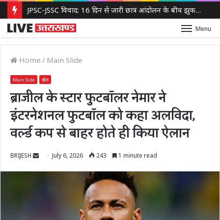
JPSC-JSSC विवाद: 16 दिन से जारी छात्र आंदोलन के बीच झुकती दिखी झारखंड सरकार, 14वीं JPSC PT रद्द करने पर विचार
Menu
Home
/
Main Slide
Main Slide
खेल
ब्राजील के स्टार फुटबॉलर नेमार ने
इंटरनेशनल फुटबॉल को कहा अलविदा,
वर्ल्ड कप से बाहर होते ही किया ऐलान
Send
BRIJESH
July 6, 2026
243
1 minute read
an
email