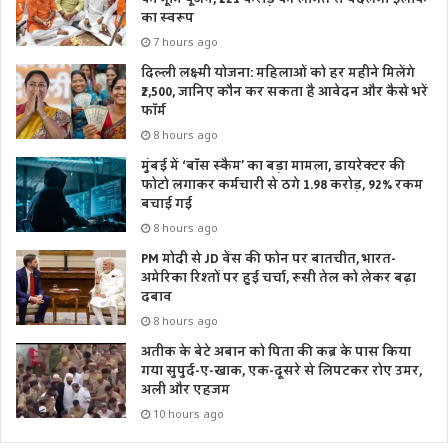
का स्वरूप
7 hours ago
दिल्ली लक्ष्मी योजना: महिलाओं को हर महीने मिलेंगे
₹2,500, जानिए कौन कर सकता है आवेदन और कैसे भरें
फॉर्म
8 hours ago
मुंबई में ‘बॉस स्कैम’ का बड़ा मामला, डायरेक्टर की
फोटो लगाकर कर्मचारी से ठगे 1.98 करोड़, 92% रकम
बचाई गई
8 hours ago
PM मोदी से JD वेंस की फोन पर बातचीत, भारत-
अमेरिका रिश्तों पर हुई चर्चा, रूसी तेल को लेकर बढ़ा
दबाव
8 hours ago
अतीक के बेटे अबान को पिता की कब्र के पास किया
गया सुपुर्द-ए-खाक, एक-दूसरे से लिपटकर रोए उमर,
अली और एहजम
10 hours ago