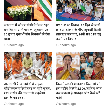
लखनऊ में सीएम योगी ने किया ‘हर
JPSC-JSSC विवाद: 16 दिन से जारी
घर तिरंगा’ अभियान का शुभारंभ, 25-
छात्र आंदोलन के बीच झुकती दिखी
30 हजार युवाओं संग निकाली तिरंगा
झारखंड सरकार, 14वीं JPSC PT रद्द
यात्रा
करने पर विचार
5 hours ago
7 hours ago
वाराणसी के दालमंडी में सड़क
दिल्ली लक्ष्मी योजना: महिलाओं को
चौड़ीकरण परियोजना का भूमि पूजन,
हर महीने मिलेंगे ₹2,500, जानिए कौन
₹221 करोड़ की लागत से बदलेगा
कर सकता है आवेदन और कैसे भरें
इलाके का स्वरूप
फॉर्म
7 hours ago
8 hours ago