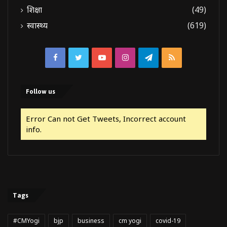
शिक्षा
(49)
स्वास्थ्य
(619)
Facebook
Twitter
YouTube
Instagram
Telegram
RSS
Follow us
Error Can not Get Tweets, Incorrect account
info.
Tags
#CMYogi
bjp
business
cm yogi
covid-19