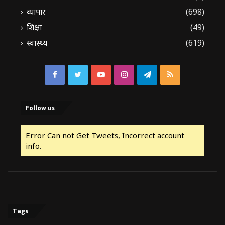
व्यापार
(698)
शिक्षा
(49)
स्वास्थ्य
(619)
Facebook
Twitter
YouTube
Instagram
Telegram
RSS
Follow us
Error Can not Get Tweets, Incorrect account
info.
Tags