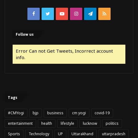
Facebook
Twitter
YouTube
Instagram
Telegram
RSS
Follow us
Error Can not Get Tweets, Incorrect account
info.
Tags
#CMYogi
bjp
business
cm yogi
covid-19
entertainment
health
lifestyle
lucknow
politics
Sports
Technology
UP
Uttarakhand
uttarpradesh