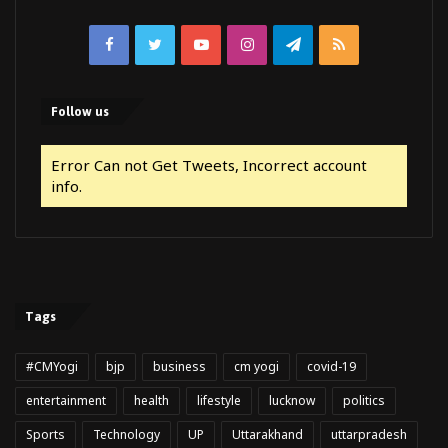
Facebook
Twitter
YouTube
Instagram
Telegram
RSS
Follow us
Error Can not Get Tweets, Incorrect account
info.
Tags
#CMYogi
bjp
business
cm yogi
covid-19
entertainment
health
lifestyle
lucknow
politics
Sports
Technology
UP
Uttarakhand
uttarpradesh