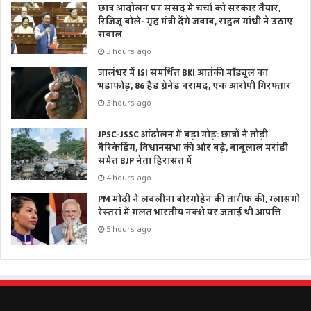
छात्र आंदोलन पर संसद में चर्चा को सरकार तैयार,
रिजिजू बोले- गृह मंत्री देंगे जवाब, राहुल गांधी ने उठाए
सवाल
3 hours ago
जालंधर में ISI समर्थित BKI आतंकी मॉड्यूल का
भंडाफोड़, 86 हैंड ग्रेनेड बरामद, एक आरोपी गिरफ्तार
3 hours ago
JPSC-JSSC आंदोलन में बड़ा मोड़: छात्रों ने तोड़ी
बैरिकेडिंग, विधानसभा की ओर बढ़े, बाबूलाल मरांडी
समेत BJP नेता हिरासत में
4 hours ago
PM मोदी ने लवलीना बोरगोहेन की तारीफ की, ग्लासगो
रेस्तरां में गलत भारतीय नक्शे पर जताई थी आपत्ति
5 hours ago