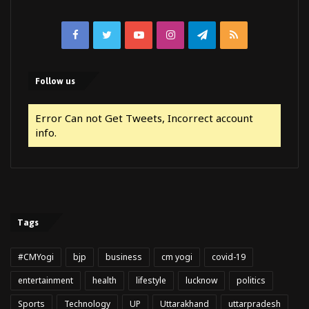
Facebook
Twitter
YouTube
Instagram
Telegram
RSS
Follow us
Error Can not Get Tweets, Incorrect account
info.
Tags
#CMYogi
bjp
business
cm yogi
covid-19
entertainment
health
lifestyle
lucknow
politics
Sports
Technology
UP
Uttarakhand
uttarpradesh