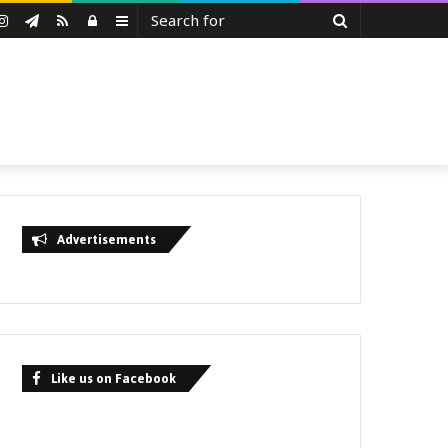
Search
uTube
Instagram
Telegram
RSS
Log
Sidebar
for
In
Advertisements
Like us on Facebook