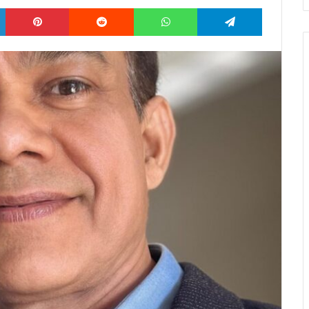
LinkedIn
Pinterest
Reddit
WhatsApp
Telegram