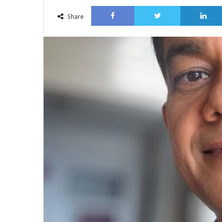
an
Facebook
Twitter
email
Share