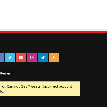
Facebook
Twitter
YouTube
Instagram
Telegram
RSS
llow us
rror Can not Get Tweets, Incorrect account
fo.