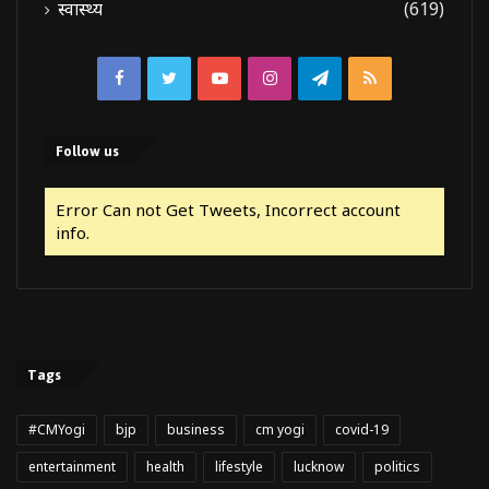
स्वास्थ्य
(619)
Facebook
Twitter
YouTube
Instagram
Telegram
RSS
Follow us
Error Can not Get Tweets, Incorrect account
info.
Tags
#CMYogi
bjp
business
cm yogi
covid-19
entertainment
health
lifestyle
lucknow
politics