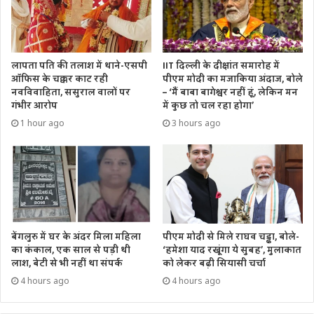
अजय नाम के यूजर ने लिखा- हमें भरोसा है आप कर सकते हैं सूरज के
पार क्या है आप आकाश गंगा को पार करने कि क्षमता रखते हैं
जय श्री योगी आदित्य नाथ जी
लापता पति की तलाश में थाने-एसपी
IIT दिल्ली के दीक्षांत समारोह में
ऑफिस के चक्कर काट रही
पीएम मोदी का मजाकिया अंदाज, बोले
नवविवाहिता, ससुराल वालों पर
– ‘मैं बाबा बागेश्वर नहीं हूं, लेकिन मन
गंभीर आरोप
में कुछ तो चल रहा होगा’
1 hour ago
3 hours ago
बेंगलुरु में घर के अंदर मिला महिला
पीएम मोदी से मिले राघव चड्ढा, बोले-
का कंकाल, एक साल से पड़ी थी
‘हमेशा याद रखूंगा ये सुबह’, मुलाकात
लाश, बेटी से भी नहीं था संपर्क
को लेकर बढ़ी सियासी चर्चा
4 hours ago
4 hours ago