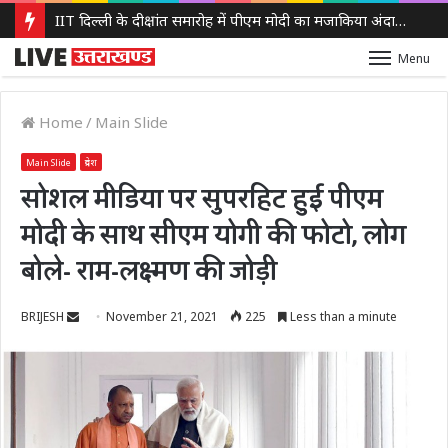
IIT दिल्ली के दीक्षांत समारोह में पीएम मोदी का मजाकिया अंदाज, बोले – ‘मैं बाबा बागेश्वर नहीं हूं, लेकिन मन में कुछ तो चल रहा होगा’
Menu
Home
/
Main Slide
Main Slide
प्रदेश
सोशल मीडिया पर सुपरहिट हुई पीएम
मोदी के साथ सीएम योगी की फोटो, लोग
बोले- राम-लक्ष्मण की जोड़ी
Send
BRIJESH
November 21, 2021
225
Less than a minute
an
email