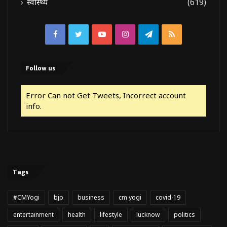
स्वास्थ्य
(619)
Facebook
Twitter
YouTube
Instagram
Telegram
RSS
Follow us
Error Can not Get Tweets, Incorrect account
info.
Tags
#CMYogi
bjp
business
cm yogi
covid-19
entertainment
health
lifestyle
lucknow
politics