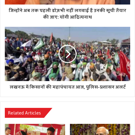
जिन्होंने अब तक पहली डोज़ भी नहीं लगवाई है उनकी सूची तैयार
की जाए: योगी आदित्यनाथ
वहीं, दूसरी फोटो पीछे से ली गई है जिसमें पीएम मोदी, सीएम योगी के
कंधे पर हाथ रखे हुए हैं। सोशल मीडिया पर जैसे ही सीएम योगी के
फेसबुक पेज से ये फोटो डाली गई, चर्चा का विषय बन गई। सोशल
मीडिया पर हर तरफ ये फोटो शेयर की जा रही है।
लोग फोटो पर तमाम तरह के कमेंट भी कर रहे हैं। कोई दोनों की फोटो
को सुपरहिट बता रहा है तो कोई लिख रहा है कि वर्तमान ने भविष्य पर यू
रखा हाथ, फीकी पड़ गई विरोधियो की हर बिसात।
लखनऊ में किसानों की महापंचायत आज, पुलिस-प्रशासन अलर्ट
एक यूजर ने लिखा- विकट बहुत ये अग्निपथ ,ना मैं रूकूं, ना तू थक! देश
के दो पथ प्रदर्शक
Related Articles
एक अन्य यूजर ने लिखा दिव्य चित्र…..राम लक्ष्मण की आलौकिक
प्रतिमा।। ॐ नमः शिवाय।