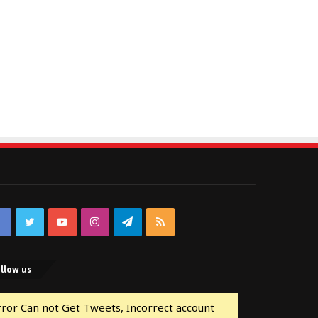
Facebook
Twitter
YouTube
Instagram
Telegram
RSS
llow us
rror Can not Get Tweets, Incorrect account