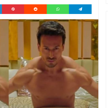
LinkedIn
Pinterest
Reddit
WhatsApp
Telegram