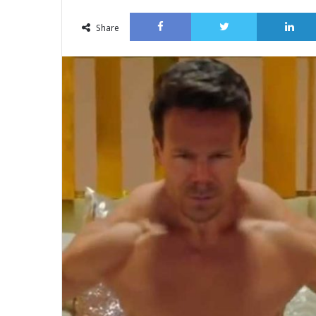
an
Facebook
Twitter
email
Share