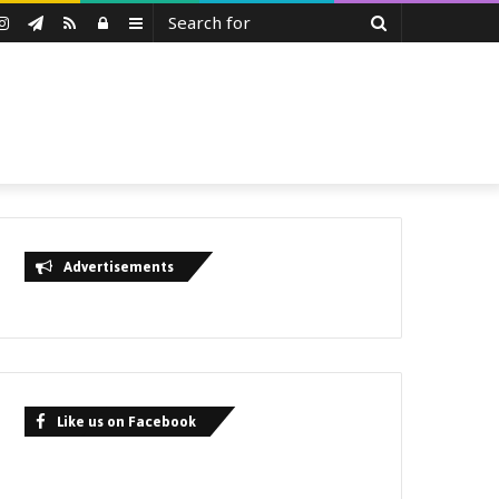
Search
uTube
Instagram
Telegram
RSS
Log
Sidebar
for
In
Advertisements
Like us on Facebook