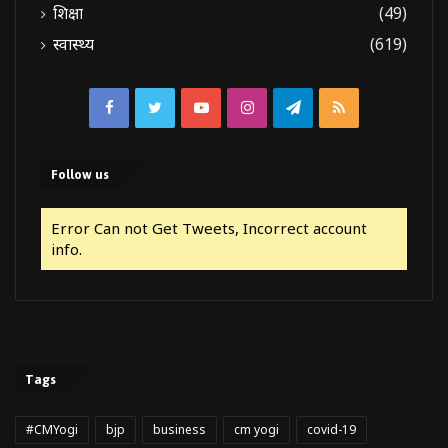
शिक्षा
(49)
स्वास्थ्य
(619)
Facebook
Twitter
YouTube
Instagram
Telegram
RSS
Follow us
Error Can not Get Tweets, Incorrect account
info.
Tags
#CMYogi
bjp
business
cm yogi
covid-19