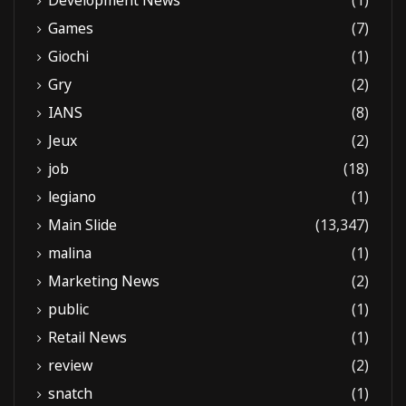
Development News
(1)
Games
(7)
Giochi
(1)
Gry
(2)
IANS
(8)
Jeux
(2)
job
(18)
legiano
(1)
Main Slide
(13,347)
malina
(1)
Marketing News
(2)
public
(1)
Retail News
(1)
review
(2)
snatch
(1)