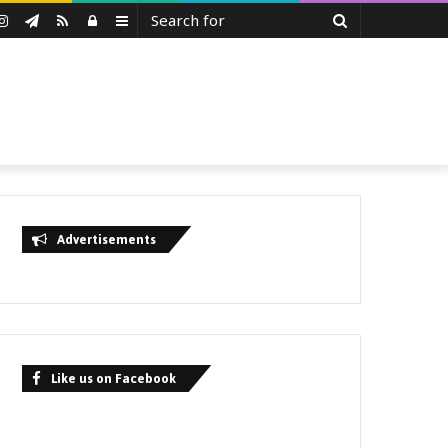
Search
uTube
Instagram
Telegram
RSS
Log
Sidebar
for
In
Advertisements
Like us on Facebook