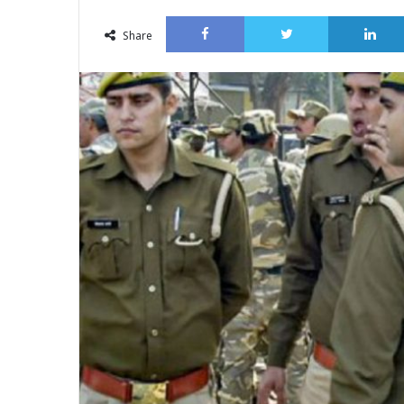
an
Facebook
Twitter
email
Share