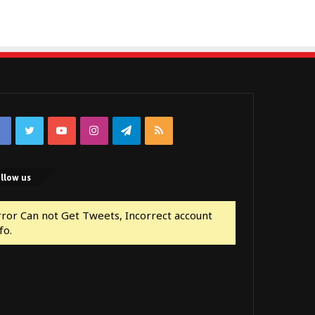
Facebook
Twitter
YouTube
Instagram
Telegram
RSS
llow us
rror Can not Get Tweets, Incorrect account
fo.