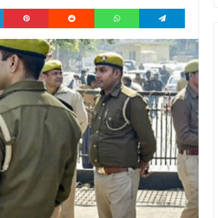
LinkedIn
Pinterest
Reddit
WhatsApp
Telegram