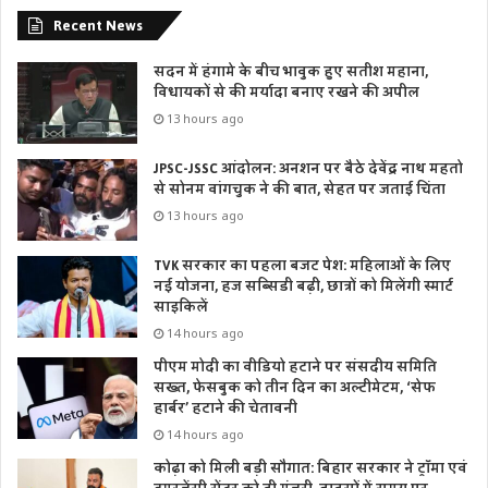
Recent News
सदन में हंगामे के बीच भावुक हुए सतीश महाना,
विधायकों से की मर्यादा बनाए रखने की अपील
13 hours ago
JPSC-JSSC आंदोलन: अनशन पर बैठे देवेंद्र नाथ महतो
से सोनम वांगचुक ने की बात, सेहत पर जताई चिंता
13 hours ago
TVK सरकार का पहला बजट पेश: महिलाओं के लिए
नई योजना, हज सब्सिडी बढ़ी, छात्रों को मिलेंगी स्मार्ट
साइकिलें
14 hours ago
पीएम मोदी का वीडियो हटाने पर संसदीय समिति
सख्त, फेसबुक को तीन दिन का अल्टीमेटम, ‘सेफ
हार्बर’ हटाने की चेतावनी
14 hours ago
कोढ़ा को मिली बड़ी सौगात: बिहार सरकार ने ट्रॉमा एवं