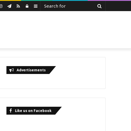
Search
uTube
Instagram
Telegram
RSS
Log
Sidebar
for
In
Advertisements
Like us on Facebook