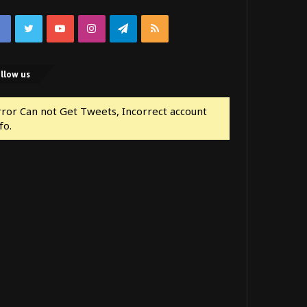
Facebook
Twitter
YouTube
Instagram
Telegram
RSS
llow us
rror Can not Get Tweets, Incorrect account
fo.