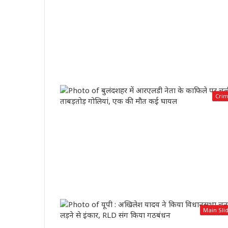
Cri
Main Sli