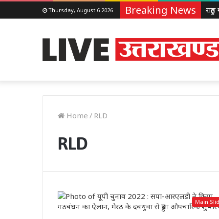
Breaking News
Thursday, August 6 2026
Home
/
RLD
RLD
Main Sli