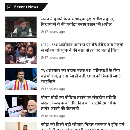
Recent News
सदन में हंगामे के बीच भावुक हुए सतीश महाना,
विधायकों से की मर्यादा बनाए रखने की अपील
17 hours ago
JPSC-JSSC आंदोलन: अनशन पर बैठे देवेंद्र नाथ महतो
से सोनम वांगचुक ने की बात, सेहत पर जताई चिंता
17 hours ago
TVK सरकार का पहला बजट पेश: महिलाओं के लिए
नई योजना, हज सब्सिडी बढ़ी, छात्रों को मिलेंगी स्मार्ट
साइकिलें
17 hours ago
पीएम मोदी का वीडियो हटाने पर संसदीय समिति
सख्त, फेसबुक को तीन दिन का अल्टीमेटम, ‘सेफ
हार्बर’ हटाने की चेतावनी
18 hours ago
कोढ़ा को मिली बड़ी सौगात: बिहार सरकार ने ट्रॉमा एवं