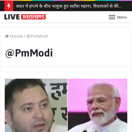
JPSC-JSSC आंदोलन: अनशन पर बैठे देवेंद्र नाथ महतो से सोनम वांगचुक ने की बात, सेहत पर जताई चिंता
Menu
Home
/
@PmModi
@PmModi