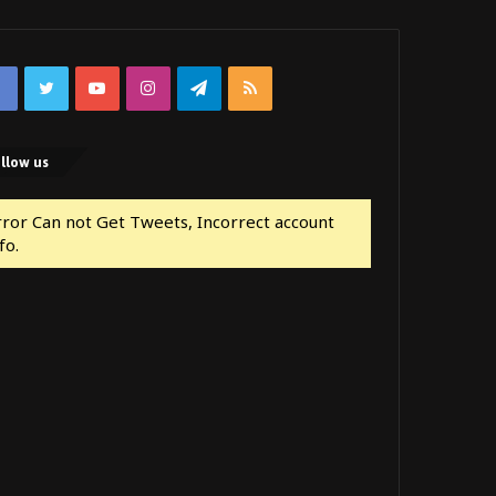
Facebook
Twitter
YouTube
Instagram
Telegram
RSS
llow us
rror Can not Get Tweets, Incorrect account
fo.