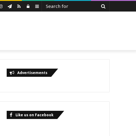
Search
uTube
Instagram
Telegram
RSS
Log
Sidebar
for
In
Advertisements
Like us on Facebook