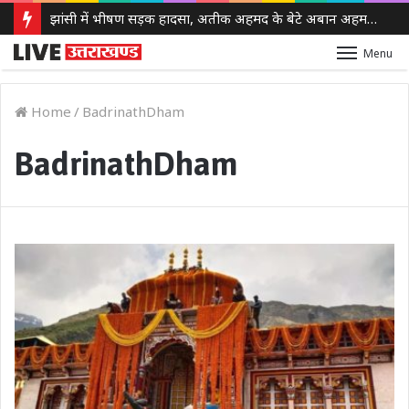
झांसी में भीषण सड़क हादसा, अतीक अहमद के बेटे अबान अहमद की मौत, एक साथी की भी गई जान
Menu
Home
/
BadrinathDham
BadrinathDham