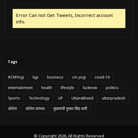
Error Can not Get Tweets, Incorrect account
info.
Tags
#CMYogi
bjp
business
cm yogi
covid-19
entertainment
health
lifestyle
lucknow
politics
Sports
Technology
UP
Uttarakhand
uttarpradesh
कोरोना
कोरोना वायरस
मुख्यमंत्री पुष्कर सिंह धामी
© Copyright 2026, All Rights Reserved