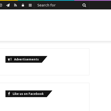
Search
uTube
Instagram
Telegram
RSS
Log
Sidebar
for
In
Advertisements
Like us on Facebook