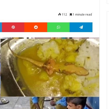
112
1 minute read
LinkedIn
Pinterest
Reddit
WhatsApp
Telegram