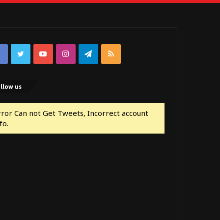
Facebook
Twitter
YouTube
Instagram
Telegram
RSS
llow us
rror Can not Get Tweets, Incorrect account
fo.