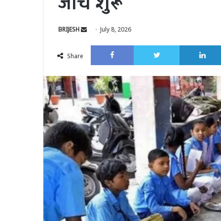
जांच शुरू
Send
BRIJESH
July 8, 2026
an
Facebook
Twitter
email
Share