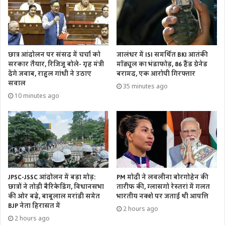
छात्र आंदोलन पर संसद में चर्चा को
जालंधर में ISI समर्थित BKI आतंकी
सरकार तैयार, रिजिजू बोले- गृह मंत्री
मॉड्यूल का भंडाफोड़, 86 हैंड ग्रेनेड
देंगे जवाब, राहुल गांधी ने उठाए
बरामद, एक आरोपी गिरफ्तार
सवाल
35 minutes ago
10 minutes ago
PM मोदी ने लवलीना बोरगोहेन की
JPSC-JSSC आंदोलन में बड़ा मोड़:
तारीफ की, ग्लासगो रेस्तरां में गलत
छात्रों ने तोड़ी बैरिकेडिंग, विधानसभा
भारतीय नक्शे पर जताई थी आपत्ति
की ओर बढ़े, बाबूलाल मरांडी समेत
BJP नेता हिरासत में
2 hours ago
2 hours ago