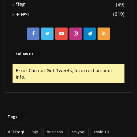
शिक्षा
(49)
स्वास्थ्य
(619)
Facebook
Twitter
YouTube
Instagram
Telegram
RSS
Follow us
Error Can not Get Tweets, Incorrect account
info.
Tags
#CMYogi
bjp
business
cm yogi
covid-19