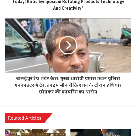
Today! Rotic Symposium Rotating Products Technology
And Creativity"
उधर, राम मंदिर चढ़ावा चोरी मामले की जांच में भी तेजी आई है। पुलिस
ने जेल में बंद तीनों आरोपियों—लवकुश मिश्रा, अनुकल्प मिश्रा और
करूणेश पांडेय—को अदालत से एक दिन की रिमांड पर लिया है। अब
जांच एजेंसियां आरोपियों से पूछताछ कर चोरी की पूरी साजिश और उससे
जुड़े अन्य पहलुओं का पता लगाने में जुटी हैं।
बारुईपुर रेप-मर्डर केस: मुख्य आरोपी प्रभास मंडल पुलिस
एनकाउंटर में ढेर, क्राइम सीन रीक्रिएशन के दौरान हथियार
छीनकर की फायरिंग का आरोप
Related Articles