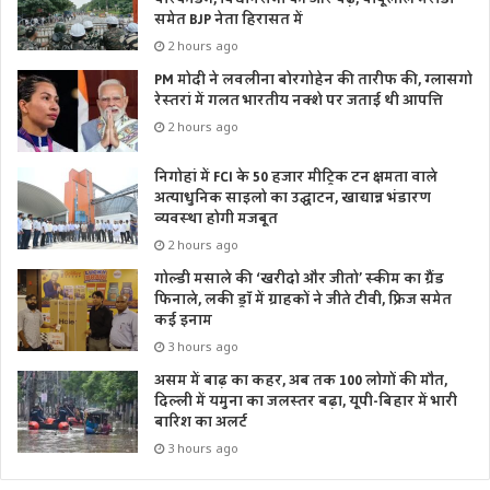
समेत BJP नेता हिरासत में
2 hours ago
PM मोदी ने लवलीना बोरगोहेन की तारीफ की, ग्लासगो
रेस्तरां में गलत भारतीय नक्शे पर जताई थी आपत्ति
2 hours ago
निगोहां में FCI के 50 हजार मीट्रिक टन क्षमता वाले
अत्याधुनिक साइलो का उद्घाटन, खाद्यान्न भंडारण
व्यवस्था होगी मजबूत
2 hours ago
गोल्डी मसाले की ‘खरीदो और जीतो’ स्कीम का ग्रैंड
फिनाले, लकी ड्रॉ में ग्राहकों ने जीते टीवी, फ्रिज समेत
कई इनाम
3 hours ago
असम में बाढ़ का कहर, अब तक 100 लोगों की मौत,
दिल्ली में यमुना का जलस्तर बढ़ा, यूपी-बिहार में भारी
बारिश का अलर्ट
3 hours ago