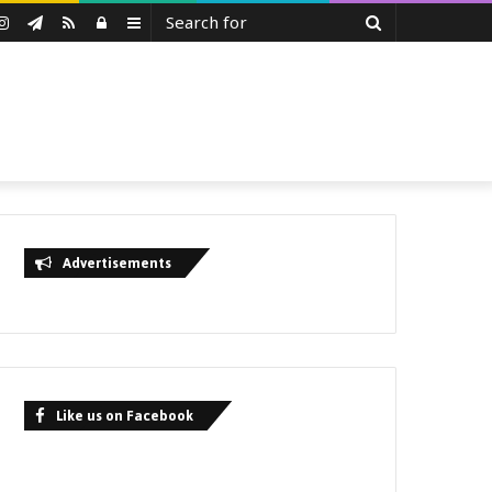
Search
uTube
Instagram
Telegram
RSS
Log
Sidebar
for
In
Advertisements
Like us on Facebook