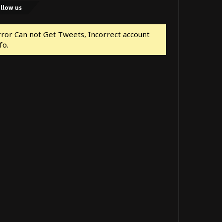
llow us
rror Can not Get Tweets, Incorrect account
fo.