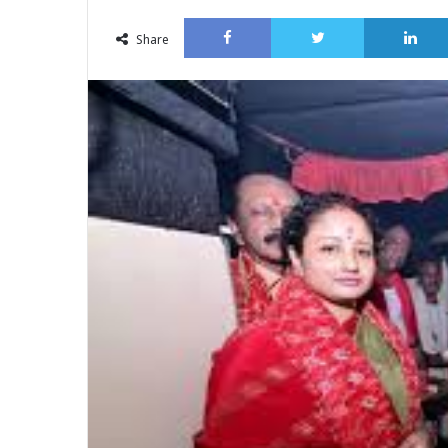
an
Facebook
Twitter
email
Share