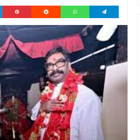
LinkedIn
Pinterest
Reddit
WhatsApp
Telegram