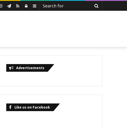
Search
uTube
Instagram
Telegram
RSS
Log
Sidebar
for
In
Advertisements
Like us on Facebook