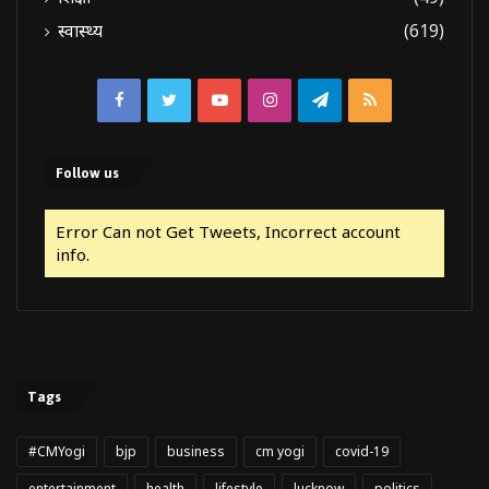
स्वास्थ्य
(619)
Facebook
Twitter
YouTube
Instagram
Telegram
RSS
Follow us
Error Can not Get Tweets, Incorrect account
info.
Tags
#CMYogi
bjp
business
cm yogi
covid-19
entertainment
health
lifestyle
lucknow
politics