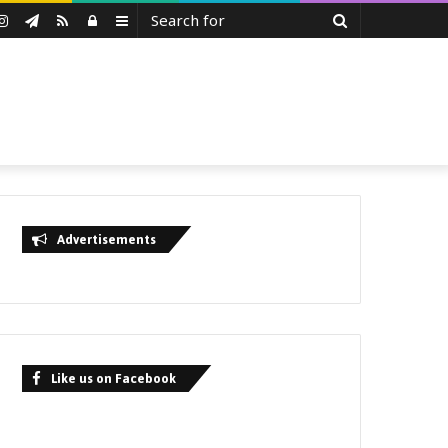
Search
uTube
Instagram
Telegram
RSS
Log
Sidebar
for
In
Advertisements
Like us on Facebook