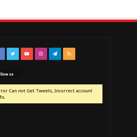
Facebook
Twitter
YouTube
Instagram
Telegram
RSS
llow us
rror Can not Get Tweets, Incorrect account
fo.