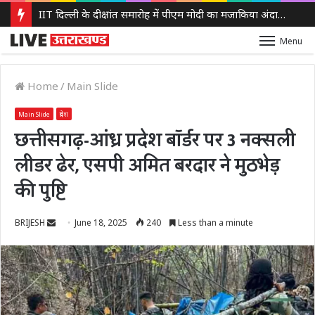
IIT दिल्ली के दीक्षांत समारोह में पीएम मोदी का मजाकिया अंदाज, बोले – ‘मैं बाबा बागेश्वर नहीं हूं, लेकिन मन में कुछ तो चल रहा होगा’
Menu
Home
/
Main Slide
Main Slide
प्रदेश
छत्तीसगढ़-आंध्र प्रदेश बॉर्डर पर 3 नक्सली
लीडर ढेर, एसपी अमित बरदार ने मुठभेड़
की पुष्टि
Send
BRIJESH
June 18, 2025
240
Less than a minute
an
email