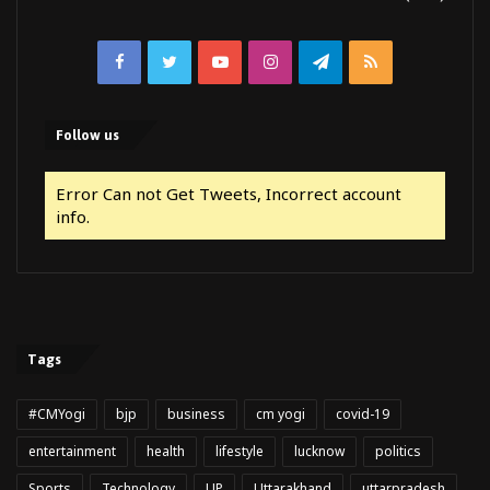
Facebook
Twitter
YouTube
Instagram
Telegram
RSS
Follow us
Error Can not Get Tweets, Incorrect account
info.
Tags
#CMYogi
bjp
business
cm yogi
covid-19
entertainment
health
lifestyle
lucknow
politics
Sports
Technology
UP
Uttarakhand
uttarpradesh