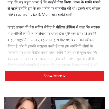
कहा कि यह बहुत अच्छा है कि उन्होंने ऐसा किया। मस्क के माफी मांगने
से पहले उन्होंने ट्रंप के साथ फोन पर बातचीत की थी। इसके बाद सोशल
मीडिया पर अपने पोस्ट के लिए उन्होंने माफी मांगी।
व्हाइट हाउस की प्रेस सचिव लेविट ने मीडिया ब्रीफिंग में कहा कि सरकार
ने अमेरिकी लोगों के कारोबार पर ध्यान देना शुरू कर दिया है। उन्होंने
कहा, “राष्ट्रपति ने आज सुबह एलन द्वारा दिए गए बयान को स्वीकार
किया है और वे इसकी सराहना करते हैं तथा हम अमेरिकी लोगों के
व्यवसाय पर ध्यान केंद्रित करना जारी रखेंगे।” जब उनसे पूछा गया कि
क्या प्रशासन ने मस्क के सरकारी अनुबंध की समीक्षा शुरू कर दी है,
जिसके बारे में राष्ट्रपति ने कहा था कि वह इस पर विचार कर रहे हैं, तो
लेविट ने कहा कि अभी तक ऐसा कुछ भी शुरू नहीं हुआ है। उन्होंने
Show More
कहा, “जहां तक ​​मुझे जानकारी है, इस दिशा में अभी तक कोई प्रयास
नहीं किया गया है।
बुधवार को मस्क ने एक्स पर एक पोस्ट में कहा, “पिछले सप्ताह राष्ट्रपति
डोनाल्ड ट्रम्प के बारे में मेरी कुछ पोस्टों पर मुझे खेद है। वे बहुत आगे
निकल गईं।” सीएनएन के अनुसार, मस्क ने सोमवार रात को ट्रंप को