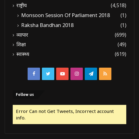
राष्ट्रीय
(4,518)
Monsoon Session Of Parliament 2018
(1)
Raksha Bandhan 2018
(1)
व्यापार
(699)
शिक्षा
(49)
स्वास्थ्य
(619)
Facebook
Twitter
YouTube
Instagram
Telegram
RSS
Follow us
Error Can not Get Tweets, Incorrect account
info.