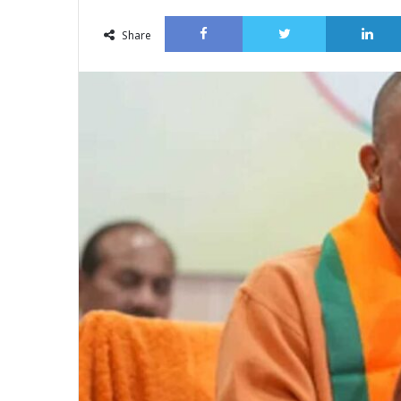
an
Facebook
Twitter
email
Share