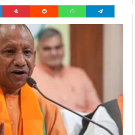
LinkedIn
Pinterest
Reddit
WhatsApp
Telegram