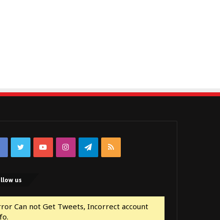
Facebook
Twitter
YouTube
Instagram
Telegram
RSS
llow us
rror Can not Get Tweets, Incorrect account
fo.