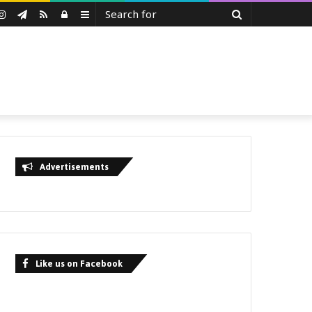
Search
uTube
Instagram
Telegram
RSS
Log
Sidebar
for
In
Advertisements
Like us on Facebook