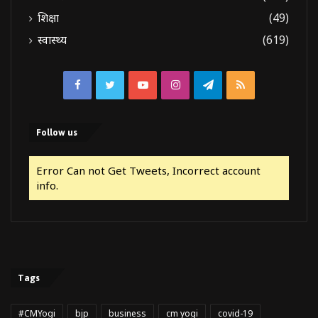
शिक्षा
(49)
स्वास्थ्य
(619)
Facebook
Twitter
YouTube
Instagram
Telegram
RSS
Follow us
Error Can not Get Tweets, Incorrect account
info.
Tags
#CMYogi
bjp
business
cm yogi
covid-19