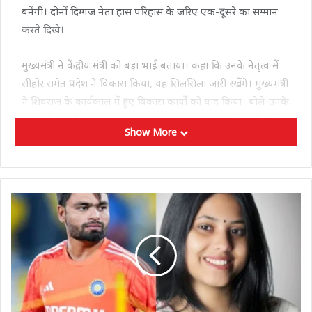
बनेंगी। दोनों दिग्गज नेता हास परिहास के जरिए एक-दूसरे का सम्मान
करते दिखे।
मुख्यमंत्री ने केंद्रीय मंत्री को बड़ा भाई बताया। कहा कि उनके नेतृत्व में
सीहोर समेत प्रदेश ने विकास किया, यह सिलसिला जारी रखेंगे। मुख्यमंत्री
ने शिवराज के कार्यकाल में हुए विकास कार्यों को याद किया। बोले-उनके
नेतृत्व में लाड़ली बहना योजना शुरू हुई। इसके तहत बहनों को दी जाने
Show More
वाली राशि 3 हजार तक करेंगे।
केंद्रीय मंत्री शिवराज भी पीछे नहीं रहे। उन्होंने कहा, इछावर विधानसभा
के कुछ गांव नर्मदा-पार्वती लिंक परियोजना से छूट गए हैं। इसे सीएम ने
तुरंत स्वीकृति दे दी। फिर शिवराज ने कहा, मैंने संसदीय क्षेत्र में विकसित
भारत संकल्प यात्रा निकाली। सभी से अलग-अलग बात की। मीडिया में
कयास लगने लगे। आग्रह है, कयास न लगाएं। डॉ. मोहन यादव ही सीएम
हैं। मेरे लिए पार्टी का आदेश सबकुछ है। मैंने पहले प्रदेश की सेवा की,
अब देश की कर रहा हूं। अंतिम सांस तक करूंगा। सीएम डॉ. मोहन यादव
बहुत अच्छा काम कर रहे हैं। हमारा प्रयास है मान-सम्मान में कभी कमी न