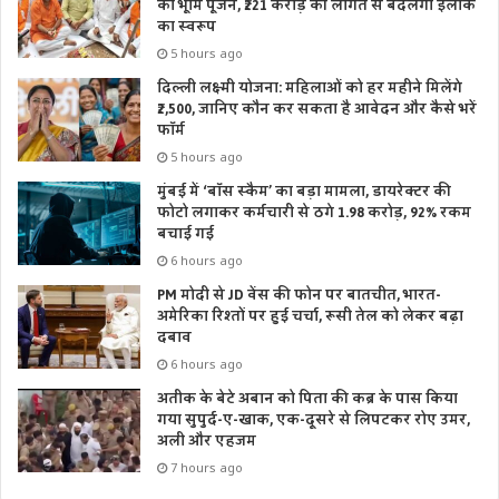
का भूमि पूजन, ₹221 करोड़ की लागत से बदलेगा इलाके
का स्वरूप
5 hours ago
दिल्ली लक्ष्मी योजना: महिलाओं को हर महीने मिलेंगे
₹2,500, जानिए कौन कर सकता है आवेदन और कैसे भरें
फॉर्म
5 hours ago
मुंबई में ‘बॉस स्कैम’ का बड़ा मामला, डायरेक्टर की
फोटो लगाकर कर्मचारी से ठगे 1.98 करोड़, 92% रकम
बचाई गई
6 hours ago
PM मोदी से JD वेंस की फोन पर बातचीत, भारत-
अमेरिका रिश्तों पर हुई चर्चा, रूसी तेल को लेकर बढ़ा
दबाव
6 hours ago
अतीक के बेटे अबान को पिता की कब्र के पास किया
गया सुपुर्द-ए-खाक, एक-दूसरे से लिपटकर रोए उमर,
अली और एहजम
7 hours ago