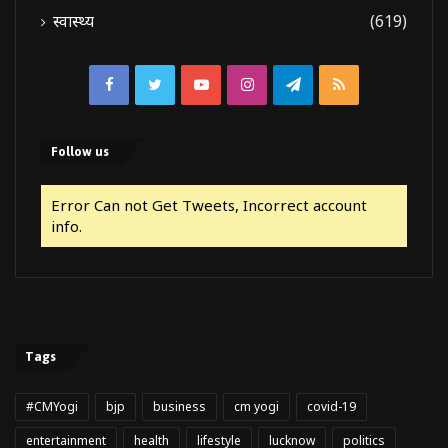
स्वास्थ्य
(619)
Facebook
Twitter
YouTube
Instagram
Telegram
RSS
Follow us
Error Can not Get Tweets, Incorrect account
info.
Tags
#CMYogi
bjp
business
cm yogi
covid-19
entertainment
health
lifestyle
lucknow
politics