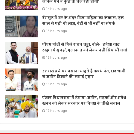
लेकिन मन में कुछ तो चल रहा होगा’
14 hours ago
बेंगलुरु में घर के अंदर मिला महिला का कंकाल, एक
साल से पड़ी थी लाश, बेटी से भी नहीं था संपर्क
15 hours ago
पीएम मोदी से मिले राघव चड्ढा, बोले- ‘हमेशा याद
रखूंगा ये सुबह’, मुलाकात को लेकर बढ़ी सियासी चर्चा
16 hours ago
उत्तराखंड में घर बसाना चाहते हैं ऋषभ पंत, CM धामी
से जमीन दिलाने की लगाई गुहार
16 hours ago
पंजाब विधानसभा में हंगामा: जमीन, सड़कों और अवैध
खनन को लेकर सरकार पर विपक्ष के तीखे सवाल
17 hours ago