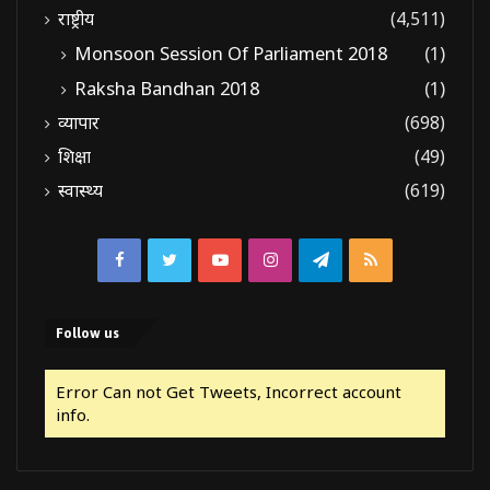
राष्ट्रीय
(4,511)
Monsoon Session Of Parliament 2018
(1)
Raksha Bandhan 2018
(1)
व्यापार
(698)
शिक्षा
(49)
स्वास्थ्य
(619)
Facebook
Twitter
YouTube
Instagram
Telegram
RSS
Follow us
Error Can not Get Tweets, Incorrect account
info.