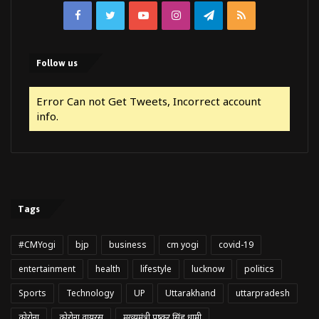
Facebook
Twitter
YouTube
Instagram
Telegram
RSS
Follow us
Error Can not Get Tweets, Incorrect account
info.
Tags
#CMYogi
bjp
business
cm yogi
covid-19
entertainment
health
lifestyle
lucknow
politics
Sports
Technology
UP
Uttarakhand
uttarpradesh
कोरोना
कोरोना वायरस
मुख्यमंत्री पुष्कर सिंह धामी