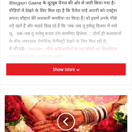
Bhojpuri Gaane के यू्ट्यूब चैनल की ओर से जारी किया गया है।
वीडियो में देखने के लिए मिल रहा है कि रितेश पांडे अपनी को-एक्ट्रेस
सपना चौहान की लचकती कमरिया पर फिदा हैं। वो इसमें उनके पीछे
पड़े रहते हैं और कहते दिख रहे हैं कि ‘जब-जब तू हंसेलू दिलवा में धंसे
लू… जब-जब तू चलेलू बजार तोर कमरिया हिलेला…’. दोनों ही कलाकारों
के बीच जबरदस्त रोमांटिक कैमिस्ट्री देखने के लिए मिल रही है।
ये भी पढ़े-
Twitter : शीर्ष अधिकारियों के पद छोड़ने का सिलसिला
तेज, बढ़ रहा ‘हेट कंटेंट’ का दायरा
Show More
इसे हर कोई पसंद कर रहा है। एक्ट्रेस भी लहंगे में बेहद ही प्यारी लग रही
हैं। उनकी अदाएं और एक्सप्रेशंस कमाल के हैं। वहीं, रितेश को कुर्ते में
देखा जा सकता है, जो कि सपना के साथ रोमांस का जबरदस्त तड़का
लगा रहे हैं। इनके गाने को महज कुछ ही देर में हजारों व्यूज मिल चुके हैं।
गाना ‘कमरिया हिलेला’ को रितेश पांडे के साथ शिल्पी राज ने गाया है।
दोनों की ही आवाज में इस गाने काफी पसंद किया जा रहा है। इनकी
गायिकी दिल जीत रही है। इसके लिरिक्स रजनीश चौबे ने लिखे हैं।