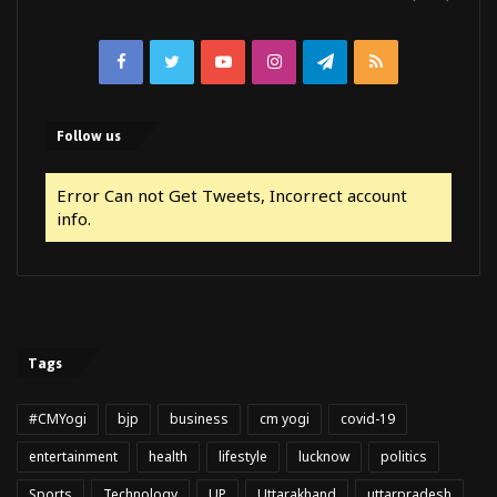
Facebook
Twitter
YouTube
Instagram
Telegram
RSS
Follow us
Error Can not Get Tweets, Incorrect account
info.
Tags
#CMYogi
bjp
business
cm yogi
covid-19
entertainment
health
lifestyle
lucknow
politics
Sports
Technology
UP
Uttarakhand
uttarpradesh