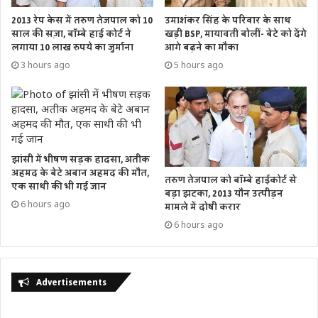
अधिक संगठनों के एक समूह ने मंगलवार को ट्विटर के शीर्ष 20
2013 रेप केस में तरुण तेजपाल को 10
उमाशंकर सिंह के परिवार के साथ
विज्ञापनदाताओं के लिए एक खुला पत्र जारी किया, जिसमें उनसे कहा
साल की सज़ा, बॉम्बे हाई कोर्ट ने
खड़ी BSP, मायावती बोलीं- बेटे को देंगे
लगाया 10 लाख रुपये का जुर्माना
आगे बढ़ने का मौका
गया है कि अगर मस्क इस मंच पर कंटेंट मॉडरेशन की कोशिश करते हैं तो
3 hours ago
5 hours ago
वे विज्ञापन देना बंद कर दें।
मामले पर मस्क ने विज्ञापनदाताओं को आश्वस्त करने का प्रयास किया
है। उन्होंने सोमवार को ट्वीट किया कि ब्रांड सुरक्षा के प्रति ट्विटर की
प्रतिबद्धता में कोई बदलाव नहीं आया है।
झांसी में भीषण सड़क हादसा, अतीक
अहमद के बेटे अबान अहमद की मौत,
तरुण तेजपाल को बॉम्बे हाईकोर्ट से
Tags
'हेट कंटेंट'
TWITTER
एलन मस्क
नेड सहगल
पराग अग्रवाल
एक साथी की भी गई जान
बड़ा झटका, 2013 यौन उत्पीड़न
6 hours ago
मामले में दोषी करार
6 hours ago
Advertisements