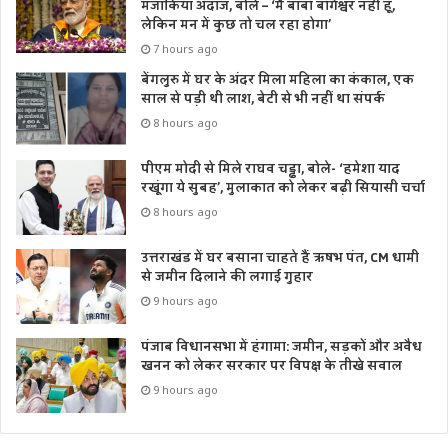
मजाकिया अंदाज, बोले – ‘मैं बाबा बागेश्वर नहीं हूं,
लेकिन मन में कुछ तो चल रहा होगा’
7 hours ago
बेंगलुरु में घर के अंदर मिला महिला का कंकाल, एक
साल से पड़ी थी लाश, बेटी से भी नहीं था संपर्क
8 hours ago
पीएम मोदी से मिले राघव चड्ढा, बोले- ‘हमेशा याद
रखूंगा ये सुबह’, मुलाकात को लेकर बढ़ी सियासी चर्चा
8 hours ago
उत्तराखंड में घर बसाना चाहते हैं ऋषभ पंत, CM धामी
से जमीन दिलाने की लगाई गुहार
9 hours ago
पंजाब विधानसभा में हंगामा: जमीन, सड़कों और अवैध
खनन को लेकर सरकार पर विपक्ष के तीखे सवाल
9 hours ago