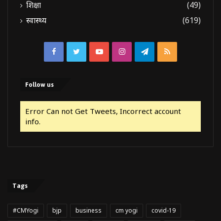
शिक्षा
(49)
स्वास्थ्य
(619)
Facebook
Twitter
YouTube
Instagram
Telegram
RSS
Follow us
Error Can not Get Tweets, Incorrect account
info.
Tags
#CMYogi
bjp
business
cm yogi
covid-19