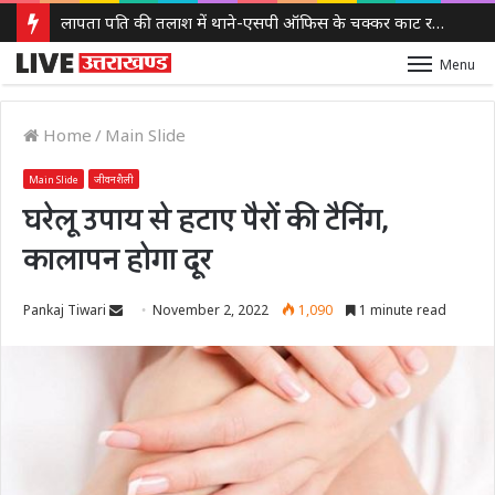
लापता पति की तलाश में थाने-एसपी ऑफिस के चक्कर काट रही नवविवाहिता, ससुराल वालों पर गंभीर आरोप
Menu
Home
/
Main Slide
Main Slide
जीवनशैली
घरेलू उपाय से हटाए पैरों की टैनिंग,
कालापन होगा दूर
Send
Pankaj Tiwari
November 2, 2022
1,090
1 minute read
an
email