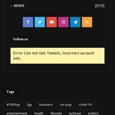
स्वास्थ्य
(619)
Facebook
Twitter
YouTube
Instagram
Telegram
RSS
Follow us
Error Can not Get Tweets, Incorrect account
info.
Tags
#CMYogi
bjp
business
cm yogi
covid-19
entertainment
health
lifestyle
lucknow
politics