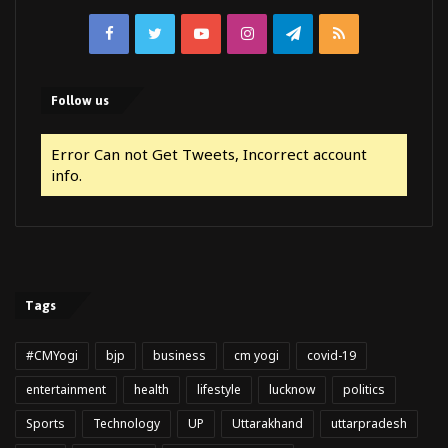
Facebook
Twitter
YouTube
Instagram
Telegram
RSS
Follow us
Error Can not Get Tweets, Incorrect account
info.
Tags
#CMYogi
bjp
business
cm yogi
covid-19
entertainment
health
lifestyle
lucknow
politics
Sports
Technology
UP
Uttarakhand
uttarpradesh