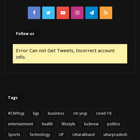
Facebook
Twitter
YouTube
Instagram
Telegram
RSS
Follow us
Error Can not Get Tweets, Incorrect account
info.
Tags
#CMYogi
bjp
business
cm yogi
covid-19
entertainment
health
lifestyle
lucknow
politics
Sports
Technology
UP
Uttarakhand
uttarpradesh