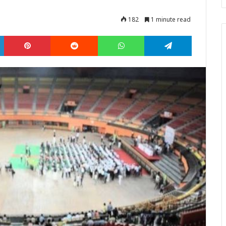
182
1 minute read
LinkedIn
Pinterest
Reddit
WhatsApp
Telegram