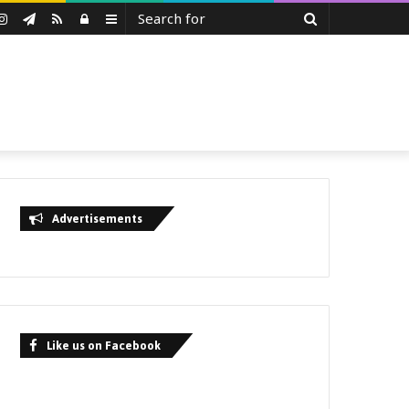
Search
uTube
Instagram
Telegram
RSS
Log
Sidebar
for
In
Advertisements
Like us on Facebook