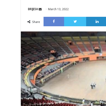
Send
BRIJESH
March 13, 2022
an
Facebook
Twitter
email
Share