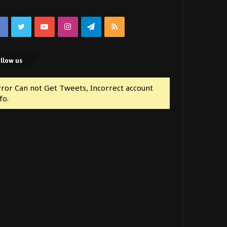
Facebook
Twitter
YouTube
Instagram
Telegram
RSS
llow us
rror Can not Get Tweets, Incorrect account
fo.