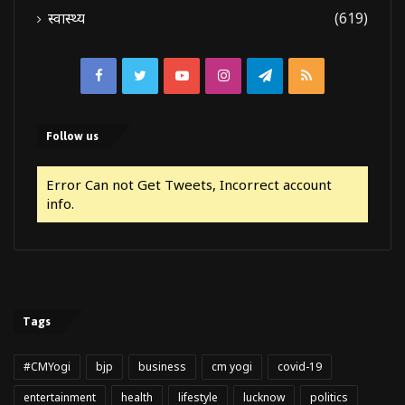
स्वास्थ्य
(619)
Facebook
Twitter
YouTube
Instagram
Telegram
RSS
Follow us
Error Can not Get Tweets, Incorrect account
info.
Tags
#CMYogi
bjp
business
cm yogi
covid-19
entertainment
health
lifestyle
lucknow
politics