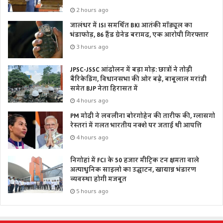
2 hours ago
जालंधर में ISI समर्थित BKI आतंकी मॉड्यूल का
भंडाफोड़, 86 हैंड ग्रेनेड बरामद, एक आरोपी गिरफ्तार
3 hours ago
JPSC-JSSC आंदोलन में बड़ा मोड़: छात्रों ने तोड़ी
बैरिकेडिंग, विधानसभा की ओर बढ़े, बाबूलाल मरांडी
समेत BJP नेता हिरासत में
4 hours ago
PM मोदी ने लवलीना बोरगोहेन की तारीफ की, ग्लासगो
रेस्तरां में गलत भारतीय नक्शे पर जताई थी आपत्ति
4 hours ago
निगोहां में FCI के 50 हजार मीट्रिक टन क्षमता वाले
अत्याधुनिक साइलो का उद्घाटन, खाद्यान्न भंडारण
व्यवस्था होगी मजबूत
5 hours ago