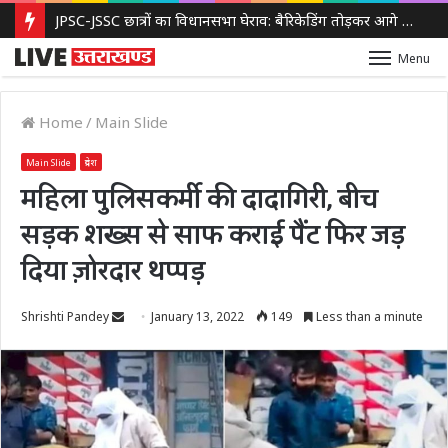
JPSC-JSSC छात्रों का विधानसभा घेराव: बैरिकेडिंग तोड़कर आगे बढ़े प्रदर्शनकारी, पुलिस ने किया लाठीचार्ज और आंसू गैस का इस्तेमाल
Menu
Home
/
Main Slide
Main Slide
प्रदेश
महिला पुलिसकर्मी की दादागिरी, बीच
सड़क शख्स से साफ कराई पैंट फिर जड़
दिया ज़ोरदार थप्पड़
Send
Shrishti Pandey
January 13, 2022
149
Less than a minute
an
email