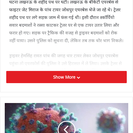
घटना लखनऊ के शहीद पथ पर घटी। लखनऊ के बीकेटी एयरबेस से
फाइटर जेट मिराज के पांच टायर जोधपुर एयरबेस भेजे जा रहे थे। ट्रेलर
शहीद पथ पर लगे सड़क जाम में फंस गई थी। इसी दौरान स्कॉर्पियो
सवार बदमाशों ने रस्सा काटकर ट्रेलर पर से एक टायर उतार लिया और
फरार हो गए। सड़क पर ट्रैफिक की वजह से ड्राइवर बदमाशों को रोक
नहीं पाया। उसने पुलिस को सूचना दी, लेकिन तब तक चोर भाग निकले।
ड्राइवर हेमसिंह रावत पांच की जगह चार टायर लेकर जोधपुर एयरबेस
पहुंचा तो एयरफोर्स की पुलिस ने उसे हिरासत में ले लिया। उसके ट्रेलर से
लड़ाकू विमान के पार्ट्स का ट्रांसपोर्टेशन होता है। हेमसिंह ने पुलिस को
Show More
बताया कि काले रंग की कार में सवार दो बदमाशों ने वारदात को अंजाम
दिया था। सूचना मिलने के बाद पुलिस आसपास के सीसीटीवी फुटेज
खंगाल रही है। घटना 27 नवंबर की रात करीब 2 बजे की है। ट्रेलर को
जब्त कर लिया गया है।
Tags
fighterplane
lucknow
mirage
uttarpradesh