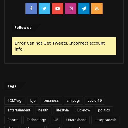
Facebook
Twitter
YouTube
Instagram
Telegram
RSS
Follow us
Error Can not Get Tweets, Incorrect account
info.
Tags
#CMYogi
bjp
business
cm yogi
covid-19
entertainment
health
lifestyle
lucknow
politics
Sports
Technology
UP
Uttarakhand
uttarpradesh