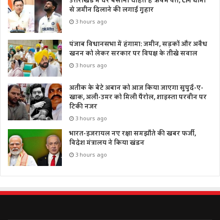
उत्तराखंड में घर बसाना चाहते हैं ऋषभ पंत, CM धामी
से जमीन दिलाने की लगाई गुहार
3 hours ago
पंजाब विधानसभा में हंगामा: जमीन, सड़कों और अवैध
खनन को लेकर सरकार पर विपक्ष के तीखे सवाल
3 hours ago
अतीक के बेटे अबान को आज किया जाएगा सुपुर्द-ए-
खाक, अली-उमर को मिली पैरोल, शाइस्ता परवीन पर
टिकी नजर
3 hours ago
भारत-इजरायल नए रक्षा समझौते की खबर फर्जी,
विदेश मंत्रालय ने किया खंडन
3 hours ago